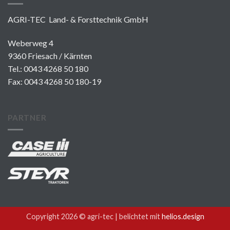
AGRI-TEC Land- & Forsttechnik GmbH
Weberweg 4
9360 Friesach / Kärnten
Tel.:
0043 4268 50 180
Fax: 0043 4268 50 180-19
PARTNER
Copyright 2026 © agri-tec |
belichtet mit
helios.design