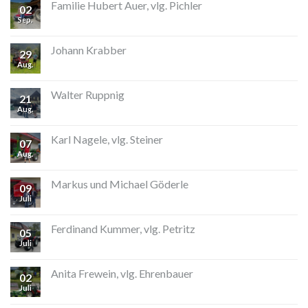
Familie Hubert Auer, vlg. Pichler
02
Sep.
Johann Krabber
29
Aug.
Walter Ruppnig
21
Aug.
Karl Nagele, vlg. Steiner
07
Aug.
Markus und Michael Göderle
09
Juli
Ferdinand Kummer, vlg. Petritz
05
Juli
Anita Frewein, vlg. Ehrenbauer
02
Juli