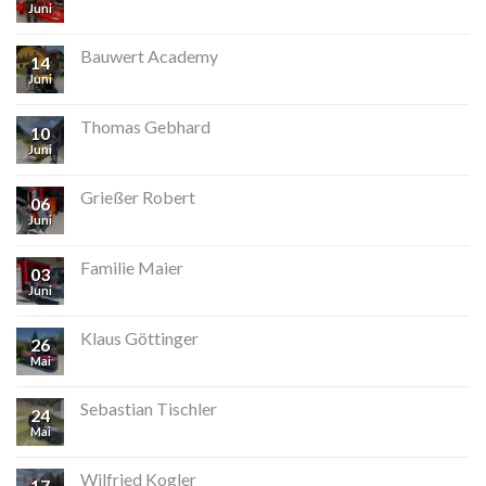
Juni
Bauwert Academy
14
Juni
Thomas Gebhard
10
Juni
Grießer Robert
06
Juni
Familie Maier
03
Juni
Klaus Göttinger
26
Mai
Sebastian Tischler
24
Mai
Wilfried Kogler
17