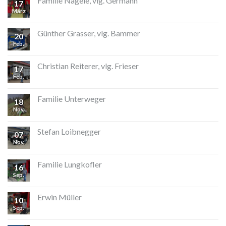
Familie Nagele, vlg. Germann
17
März
Günther Grasser, vlg. Bammer
20
Feb.
Christian Reiterer, vlg. Frieser
17
Feb.
Familie Unterweger
18
Nov.
Stefan Loibnegger
07
Nov.
Familie Lungkofler
16
Sep.
Erwin Müller
10
Sep.