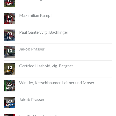
Mai
Maximilian Kampl
12
Mai
Paul Ganter, vlg . Bachlinger
03
Mai
Jakob Prasser
13
Apr.
Gerfried Hashold, vlg. Bergner
10
Apr.
Winkler, Kerschbaumer, Leitner und Moser
25
März
Jakob Prasser
20
März