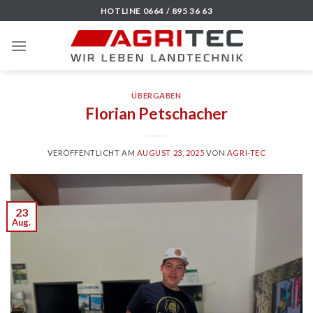
Skip
HOTLINE 0664 / 895 36 63
to
content
ÜBERGABEN
Florian Petschacher
VERÖFFENTLICHT AM
AUGUST 23, 2025
VON
AGRI-TEC
23
Aug.