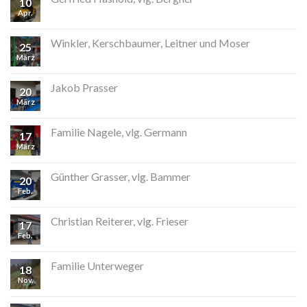
10
Apr.
Winkler, Kerschbaumer, Leitner und Moser
25
März
Jakob Prasser
20
März
Familie Nagele, vlg. Germann
17
März
Günther Grasser, vlg. Bammer
20
Feb.
Christian Reiterer, vlg. Frieser
17
Feb.
Familie Unterweger
18
Nov.