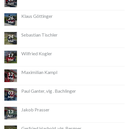
Juni
Klaus Göttinger
26
Mai
Sebastian Tischler
24
Mai
Wilfried Kogler
17
Mai
Maximilian Kampl
12
Mai
Paul Ganter, vlg . Bachlinger
03
Mai
Jakob Prasser
13
Apr.
Gerfried Hashold, vlg. Bergner