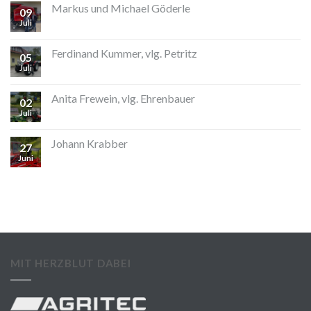
Markus und Michael Göderle
09
Juli
Ferdinand Kummer, vlg. Petritz
05
Juli
Anita Frewein, vlg. Ehrenbauer
02
Juli
Johann Krabber
27
Juni
MIT HERZBLUT DABEI