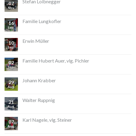
Stefan Loibnegger
07
Nov.
Familie Lungkofler
16
Sep.
Erwin Müller
10
Sep.
Familie Hubert Auer, vlg. Pichler
02
Sep.
Johann Krabber
29
Aug.
Walter Ruppnig
21
Aug.
Karl Nagele, vlg. Steiner
07
Aug.