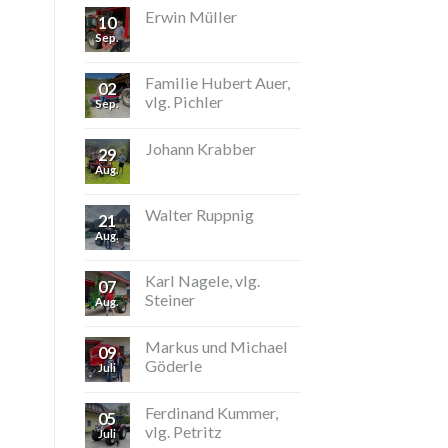
Erwin Müller
10
Sep.
Familie Hubert Auer,
02
vlg. Pichler
Sep.
Johann Krabber
29
Aug.
Walter Ruppnig
21
Aug.
Karl Nagele, vlg.
07
Steiner
Aug.
Markus und Michael
09
Göderle
Juli
Ferdinand Kummer,
05
vlg. Petritz
Juli