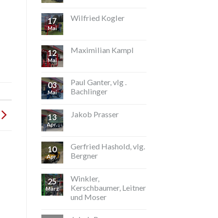
Wilfried Kogler
17
Mai
Maximilian Kampl
12
Mai
Paul Ganter, vlg .
03
Bachlinger
Mai
Jakob Prasser
13
Apr.
Gerfried Hashold, vlg.
10
Bergner
Apr.
Winkler,
25
Kerschbaumer, Leitner
März
und Moser