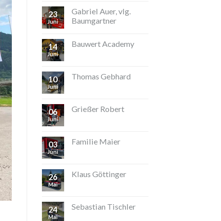
Gabriel Auer, vlg.
23
Baumgartner
Juni
Bauwert Academy
14
Juni
Thomas Gebhard
10
Juni
Grießer Robert
06
Juni
Familie Maier
03
Juni
Klaus Göttinger
26
Mai
Sebastian Tischler
24
Mai