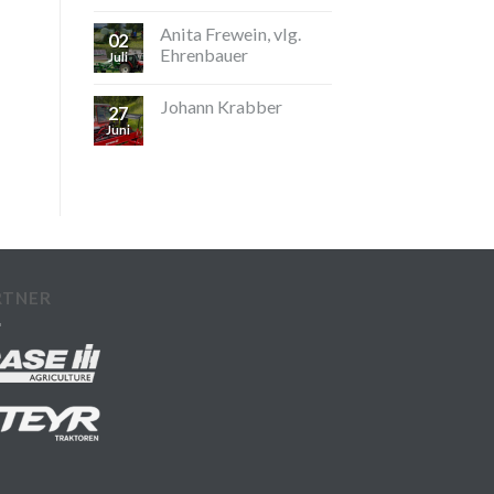
Anita Frewein, vlg.
02
Ehrenbauer
Juli
Johann Krabber
27
Juni
RTNER