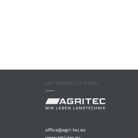
MIT HERZBLUT DABEI
office@agri-tec.eu
www.agri-tec.eu