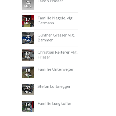
Jakob Prasser
20
März
Familie Nagele, vlg.
17
Germann
März
Günther Grasser, vlg.
20
Bammer
Feb.
Christian Reiterer, vlg.
17
Frieser
Feb.
Familie Unterweger
18
Nov.
Stefan Loibnegger
07
Nov.
Familie Lungkofler
16
Sep.