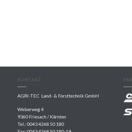
KONTAKT
PA
AGRI-TEC Land- & Forsttechnik GmbH
Weberweg 4
9360 Friesach / Kärnten
Tel.:
0043 4268 50 180
Fax: 0043 4268 50 180-19