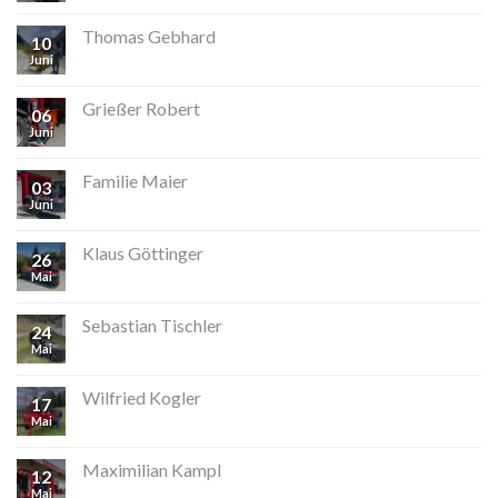
Thomas Gebhard
10
Juni
Grießer Robert
06
Juni
Familie Maier
03
Juni
Klaus Göttinger
26
Mai
Sebastian Tischler
24
Mai
Wilfried Kogler
17
Mai
Maximilian Kampl
12
Mai