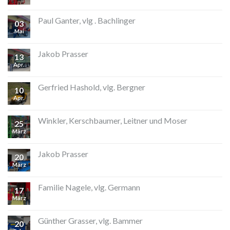
Paul Ganter, vlg . Bachlinger
03
Mai
Jakob Prasser
13
Apr.
Gerfried Hashold, vlg. Bergner
10
Apr.
Winkler, Kerschbaumer, Leitner und Moser
25
März
Jakob Prasser
20
März
Familie Nagele, vlg. Germann
17
März
Günther Grasser, vlg. Bammer
20