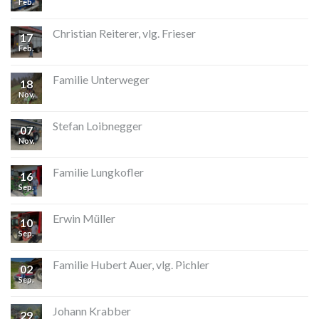
Feb.
Christian Reiterer, vlg. Frieser
17
Feb.
Familie Unterweger
18
Nov.
Stefan Loibnegger
07
Nov.
Familie Lungkofler
16
Sep.
Erwin Müller
10
Sep.
Familie Hubert Auer, vlg. Pichler
02
Sep.
Johann Krabber
29