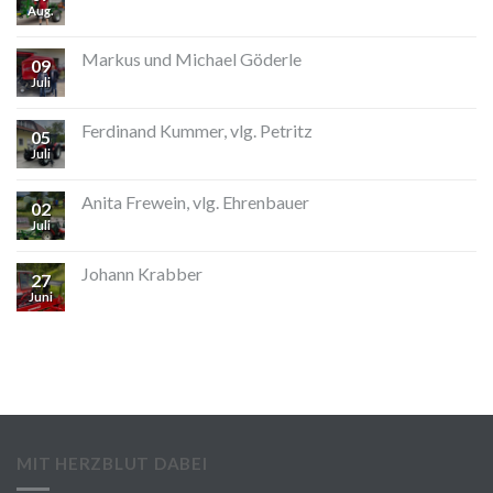
Aug.
Markus und Michael Göderle
09
Juli
Ferdinand Kummer, vlg. Petritz
05
Juli
Anita Frewein, vlg. Ehrenbauer
02
Juli
Johann Krabber
27
Juni
MIT HERZBLUT DABEI