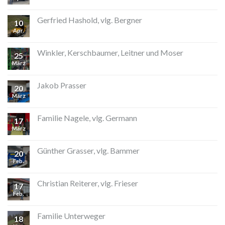
Gerfried Hashold, vlg. Bergner
10
Apr.
Winkler, Kerschbaumer, Leitner und Moser
25
März
Jakob Prasser
20
März
Familie Nagele, vlg. Germann
17
März
Günther Grasser, vlg. Bammer
20
Feb.
Christian Reiterer, vlg. Frieser
17
Feb.
Familie Unterweger
18