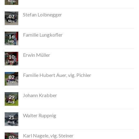
Nov.
Stefan Loibnegger
07
Nov.
Familie Lungkofler
16
Sep.
Erwin Müller
10
Sep.
Familie Hubert Auer, vlg. Pichler
02
Sep.
Johann Krabber
29
Aug.
Walter Ruppnig
21
Aug.
Karl Nagele, vlg. Steiner
07