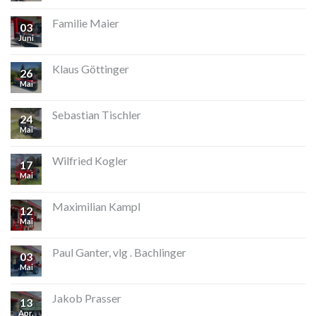
Familie Maier
03
Juni
Klaus Göttinger
26
Mai
Sebastian Tischler
24
Mai
Wilfried Kogler
17
Mai
Maximilian Kampl
12
Mai
Paul Ganter, vlg . Bachlinger
03
Mai
Jakob Prasser
13
Apr.