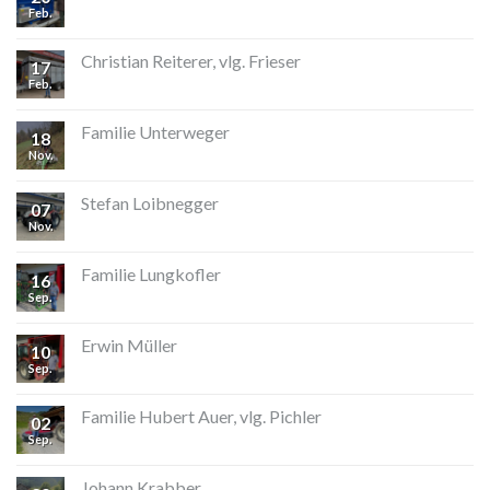
Feb.
Christian Reiterer, vlg. Frieser
17
Feb.
Familie Unterweger
18
Nov.
Stefan Loibnegger
07
Nov.
Familie Lungkofler
16
Sep.
Erwin Müller
10
Sep.
Familie Hubert Auer, vlg. Pichler
02
Sep.
Johann Krabber