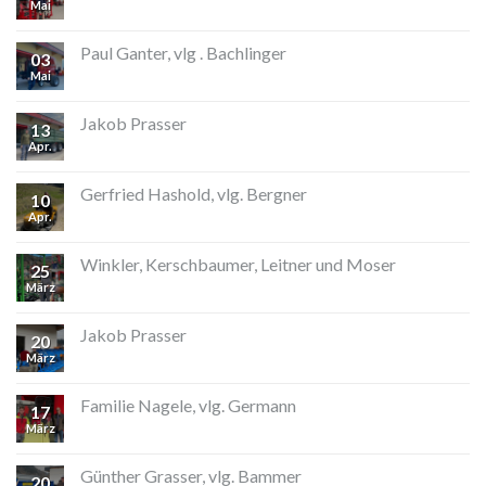
Mai
Paul Ganter, vlg . Bachlinger
03
Mai
Jakob Prasser
13
Apr.
Gerfried Hashold, vlg. Bergner
10
Apr.
Winkler, Kerschbaumer, Leitner und Moser
25
März
Jakob Prasser
20
März
Familie Nagele, vlg. Germann
17
März
Günther Grasser, vlg. Bammer
20