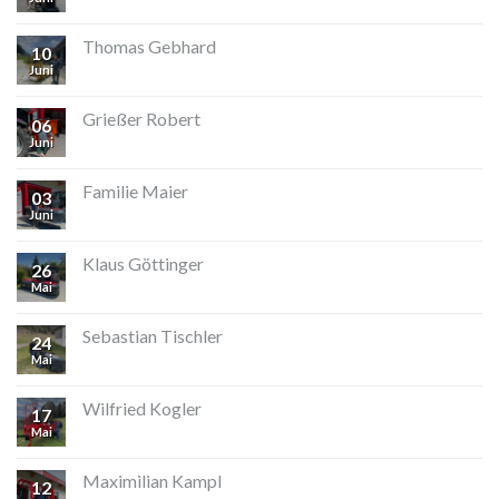
Thomas Gebhard
10
Juni
Grießer Robert
06
Juni
Familie Maier
03
Juni
Klaus Göttinger
26
Mai
Sebastian Tischler
24
Mai
Wilfried Kogler
17
Mai
Maximilian Kampl
12