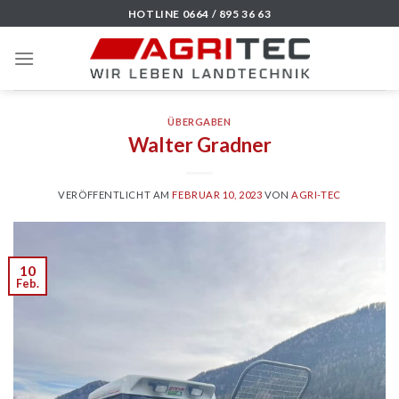
Skip
HOTLINE 0664 / 895 36 63
to
content
ÜBERGABEN
Walter Gradner
VERÖFFENTLICHT AM
FEBRUAR 10, 2023
VON
AGRI-TEC
10
Feb.