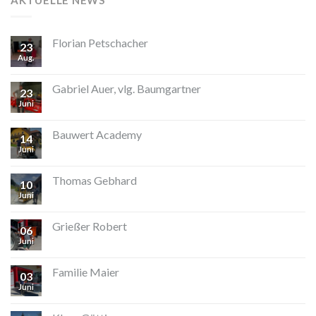
Florian Petschacher
23
Aug.
Gabriel Auer, vlg. Baumgartner
23
Juni
Bauwert Academy
14
Juni
Thomas Gebhard
10
Juni
Grießer Robert
06
Juni
Familie Maier
03
Juni