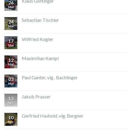
Klaus Göttinger
26
Mai
Sebastian Tischler
24
Mai
Wilfried Kogler
17
Mai
Maximilian Kampl
12
Mai
Paul Ganter, vlg . Bachlinger
03
Mai
Jakob Prasser
13
Apr.
Gerfried Hashold, vlg. Bergner
10
Apr.