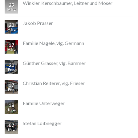
Winkler, Kerschbaumer, Leitner und Moser
25
März
Jakob Prasser
20
März
Familie Nagele, vlg. Germann
17
März
Günther Grasser, vlg. Bammer
20
Feb.
Christian Reiterer, vlg. Frieser
17
Feb.
Familie Unterweger
18
Nov.
Stefan Loibnegger
07
Nov.