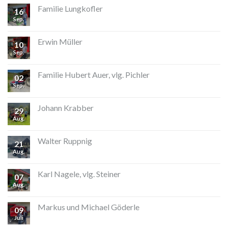
Familie Lungkofler
16
Sep.
Erwin Müller
10
Sep.
Familie Hubert Auer, vlg. Pichler
02
Sep.
Johann Krabber
29
Aug.
Walter Ruppnig
21
Aug.
Karl Nagele, vlg. Steiner
07
Aug.
Markus und Michael Göderle
09
Juli