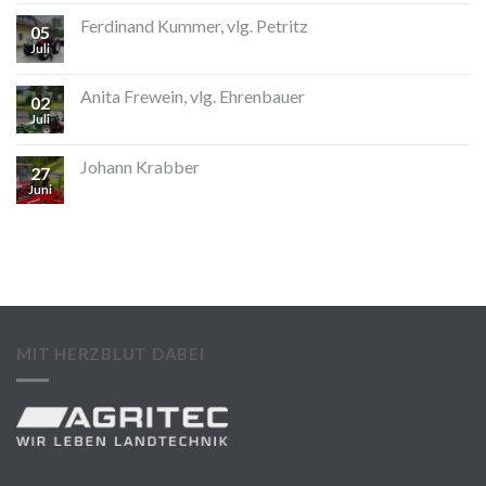
Ferdinand Kummer, vlg. Petritz
05
Juli
Anita Frewein, vlg. Ehrenbauer
02
Juli
Johann Krabber
27
Juni
MIT HERZBLUT DABEI