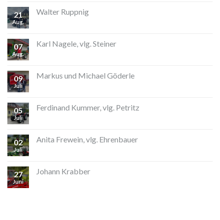
Walter Ruppnig
21
Aug.
Karl Nagele, vlg. Steiner
07
Aug.
Markus und Michael Göderle
09
Juli
Ferdinand Kummer, vlg. Petritz
05
Juli
Anita Frewein, vlg. Ehrenbauer
02
Juli
Johann Krabber
27
Juni