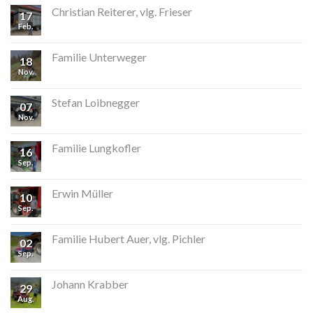
Christian Reiterer, vlg. Frieser
17
Feb.
Familie Unterweger
18
Nov.
Stefan Loibnegger
07
Nov.
Familie Lungkofler
16
Sep.
Erwin Müller
10
Sep.
Familie Hubert Auer, vlg. Pichler
02
Sep.
Johann Krabber
29
Aug.