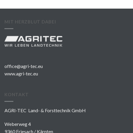
MIT HERZBLUT DABEI
office@agri-tec.eu
www.agri-tec.eu
KONTAKT
AGRI-TEC Land- & Forsttechnik GmbH
Weberweg 4
9360 Friesach / Kärnten