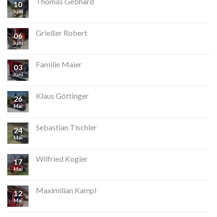
Thomas Gebhard
10
Juni
Grießer Robert
06
Juni
Familie Maier
03
Juni
Klaus Göttinger
26
Mai
Sebastian Tischler
24
Mai
Wilfried Kogler
17
Mai
Maximilian Kampl
12
Mai