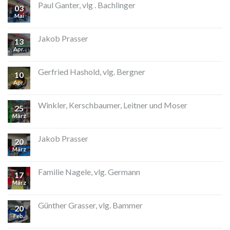
Paul Ganter, vlg . Bachlinger
03
Mai
Jakob Prasser
13
Apr.
Gerfried Hashold, vlg. Bergner
10
Apr.
Winkler, Kerschbaumer, Leitner und Moser
25
März
Jakob Prasser
20
März
Familie Nagele, vlg. Germann
17
März
Günther Grasser, vlg. Bammer
20
Feb.