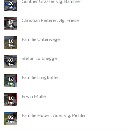
Günther Grasser, vlg. Bammer
20
Feb.
Christian Reiterer, vlg. Frieser
17
Feb.
Familie Unterweger
18
Nov.
Stefan Loibnegger
07
Nov.
Familie Lungkofler
16
Sep.
Erwin Müller
10
Sep.
Familie Hubert Auer, vlg. Pichler
02
Sep.