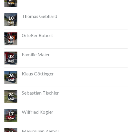
Juni
Thomas Gebhard
10
Juni
Grießer Robert
06
Juni
Familie Maier
03
Juni
Klaus Göttinger
26
Mai
Sebastian Tischler
24
Mai
Wilfried Kogler
17
Mai
Maximilian Kampl