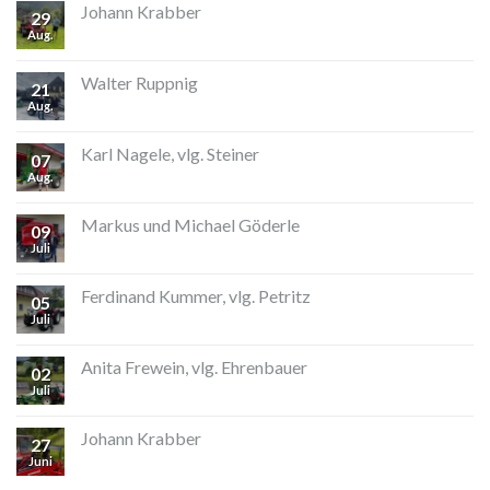
Johann Krabber
29
Aug.
Walter Ruppnig
21
Aug.
Karl Nagele, vlg. Steiner
07
Aug.
Markus und Michael Göderle
09
Juli
Ferdinand Kummer, vlg. Petritz
05
Juli
Anita Frewein, vlg. Ehrenbauer
02
Juli
Johann Krabber
27
Juni