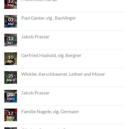
12
Mai
Paul Ganter, vlg . Bachlinger
03
Mai
Jakob Prasser
13
Apr.
Gerfried Hashold, vlg. Bergner
10
Apr.
Winkler, Kerschbaumer, Leitner und Moser
25
März
Jakob Prasser
20
März
Familie Nagele, vlg. Germann
17
März