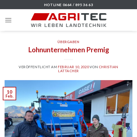
Skip
HOTLINE 0664 / 895 36 63
to
content
ÜBERGABEN
Lohnunternehmen Premig
VERÖFFENTLICHT AM
FEBRUAR 10, 2020
VON
CHRISTIAN
LATTACHER
10
Feb.