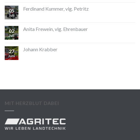
Ferdinand Kummer, vlg. Petritz
05
Juli
Anita Frewein, vlg. Ehrenbauer
02
Juli
Johann Krabber
27
Juni
MIT HERZBLUT DABEI