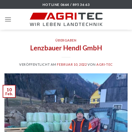
Skip
HOTLINE 0664 / 895 36 63
to
content
ÜBERGABEN
Lenzbauer Hendl GmbH
VERÖFFENTLICHT AM
FEBRUAR 10, 2022
VON
AGRI-TEC
10
Feb.