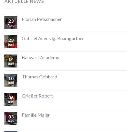
AKTUELLE NEWS
Florian Petschacher
23
Aug.
Gabriel Auer, vlg. Baumgartner
23
Juni
Bauwert Academy
14
Juni
Thomas Gebhard
10
Juni
Grießer Robert
06
Juni
Familie Maier
03
Juni