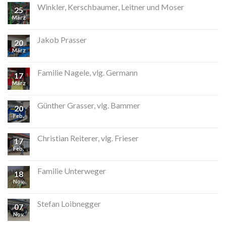
Winkler, Kerschbaumer, Leitner und Moser
25
März
Jakob Prasser
20
März
Familie Nagele, vlg. Germann
17
März
Günther Grasser, vlg. Bammer
20
Feb.
Christian Reiterer, vlg. Frieser
17
Feb.
Familie Unterweger
18
Nov.
Stefan Loibnegger
07
Nov.