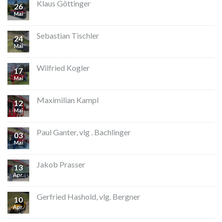
Klaus Göttinger
26
Mai
Sebastian Tischler
24
Mai
Wilfried Kogler
17
Mai
Maximilian Kampl
12
Mai
Paul Ganter, vlg . Bachlinger
03
Mai
Jakob Prasser
13
Apr.
Gerfried Hashold, vlg. Bergner
10
Apr.