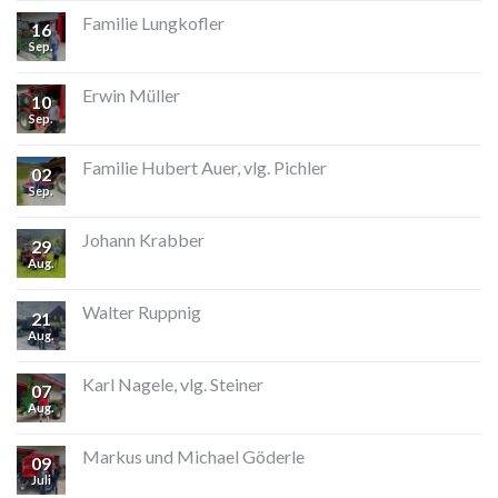
Familie Lungkofler
16
Sep.
Erwin Müller
10
Sep.
Familie Hubert Auer, vlg. Pichler
02
Sep.
Johann Krabber
29
Aug.
Walter Ruppnig
21
Aug.
Karl Nagele, vlg. Steiner
07
Aug.
Markus und Michael Göderle
09
Juli