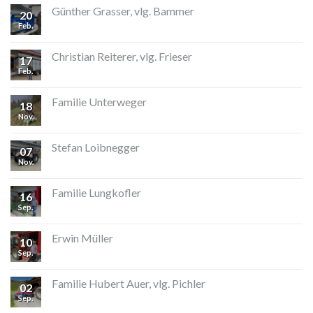
Günther Grasser, vlg. Bammer
20
Feb.
Christian Reiterer, vlg. Frieser
17
Feb.
Familie Unterweger
18
Nov.
Stefan Loibnegger
07
Nov.
Familie Lungkofler
16
Sep.
Erwin Müller
10
Sep.
Familie Hubert Auer, vlg. Pichler
02
Sep.