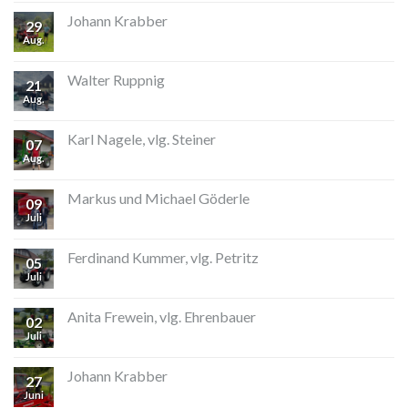
Johann Krabber
29
Aug.
Walter Ruppnig
21
Aug.
Karl Nagele, vlg. Steiner
07
Aug.
Markus und Michael Göderle
09
Juli
Ferdinand Kummer, vlg. Petritz
05
Juli
Anita Frewein, vlg. Ehrenbauer
02
Juli
Johann Krabber
27
Juni