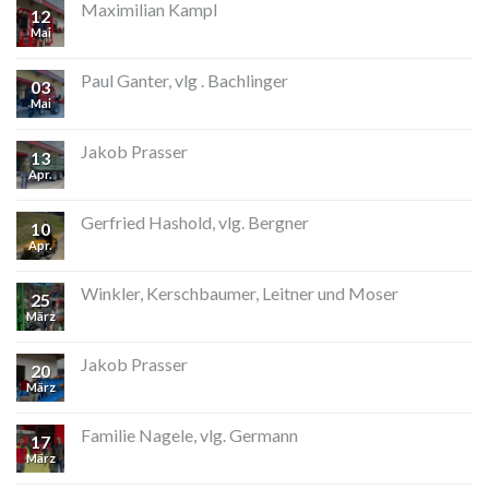
Maximilian Kampl
12
Mai
Paul Ganter, vlg . Bachlinger
03
Mai
Jakob Prasser
13
Apr.
Gerfried Hashold, vlg. Bergner
10
Apr.
Winkler, Kerschbaumer, Leitner und Moser
25
März
Jakob Prasser
20
März
Familie Nagele, vlg. Germann
17
März