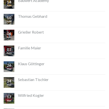
Bauwert Academy
14
Juni
Thomas Gebhard
10
Juni
Grießer Robert
06
Juni
Familie Maier
03
Juni
Klaus Göttinger
26
Mai
Sebastian Tischler
24
Mai
Wilfried Kogler
17
Mai