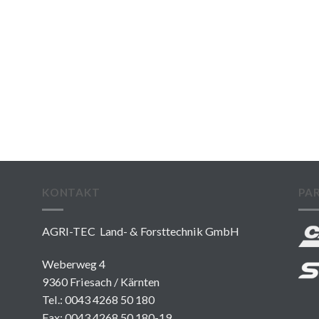
KONTAKT
PA
AGRI-TEC Land- & Forsttechnik GmbH
Weberweg 4
9360 Friesach / Kärnten
Tel.:
0043 4268 50 180
Fax: 0043 4268 50 180-19