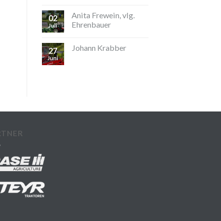
Anita Frewein, vlg.
02
Ehrenbauer
Juli
Johann Krabber
27
Juni
RTNER