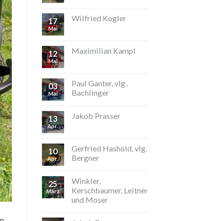
Wilfried Kogler
17
Mai
Maximilian Kampl
12
Mai
Paul Ganter, vlg .
03
Bachlinger
Mai
Jakob Prasser
13
Apr.
Gerfried Hashold, vlg.
10
Bergner
Apr.
Winkler,
25
Kerschbaumer, Leitner
März
und Moser
um