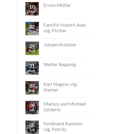
Erwin Müller
10
Sep.
Familie Hubert Auer,
02
vlg. Pichler
Sep.
Johann Krabber
29
Aug.
Walter Ruppnig
21
Aug.
Karl Nagele, vlg.
07
Steiner
Aug.
Markus und Michael
09
Göderle
Juli
Ferdinand Kummer,
05
vlg. Petritz
Juli