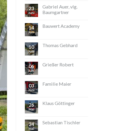
Gabriel Auer, vlg.
23
Baumgartner
Juni
Bauwert Academy
14
Juni
Thomas Gebhard
10
Juni
Grießer Robert
06
Juni
Familie Maier
03
Juni
Klaus Göttinger
26
Mai
Sebastian Tischler
24
Mai