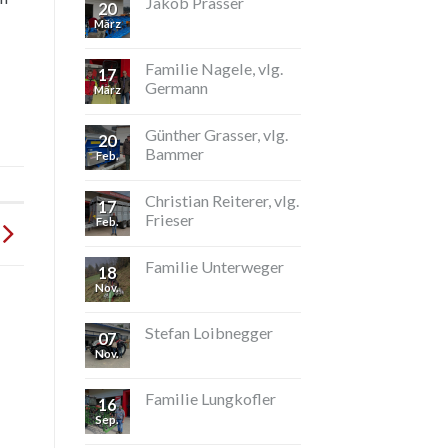
Jakob Prasser
20
März
Familie Nagele, vlg.
17
Germann
März
Günther Grasser, vlg.
20
Bammer
Feb.
Christian Reiterer, vlg.
17
Frieser
Feb.
Familie Unterweger
18
Nov.
Stefan Loibnegger
07
Nov.
Familie Lungkofler
16
Sep.