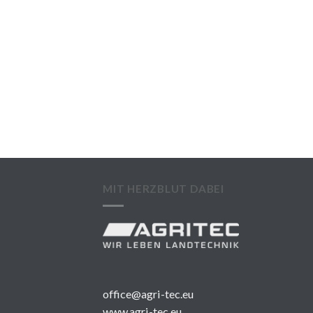
MIT HERZBLUT DABEI
office@agri-tec.eu
www.agri-tec.eu