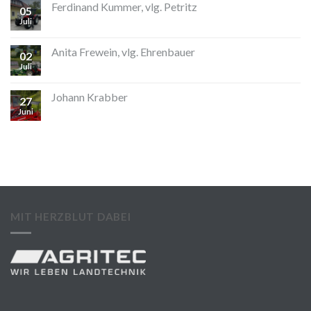
Ferdinand Kummer, vlg. Petritz
05
Juli
Anita Frewein, vlg. Ehrenbauer
02
Juli
Johann Krabber
27
Juni
MIT HERZBLUT DABEI