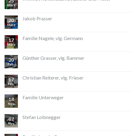
25
März
Jakob Prasser
20
März
Familie Nagele, vlg. Germann
17
März
Günther Grasser, vlg. Bammer
20
Feb.
Christian Reiterer, vlg. Frieser
17
Feb.
Familie Unterweger
18
Nov.
Stefan Loibnegger
07
Nov.