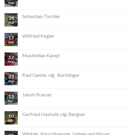
Mai
Sebastian Tischler
24
Mai
Wilfried Kogler
17
Mai
Maximilian Kampl
12
Mai
Paul Ganter, vlg . Bachlinger
03
Mai
Jakob Prasser
13
Apr.
Gerfried Hashold, vlg. Bergner
10
Apr.
Winkler, Kerschbaumer, Leitner und Moser