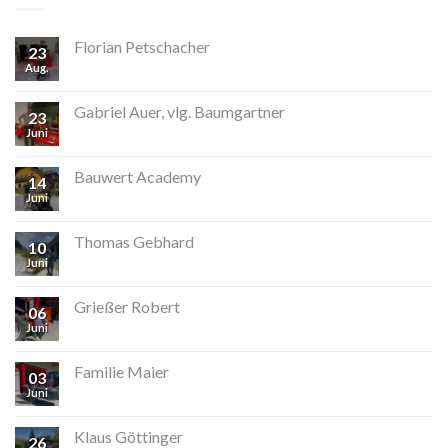
Florian Petschacher
23
Aug.
Gabriel Auer, vlg. Baumgartner
23
Juni
Bauwert Academy
14
Juni
Thomas Gebhard
10
Juni
Grießer Robert
06
Juni
Familie Maier
03
Juni
Klaus Göttinger
26