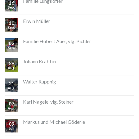
Familie Lungkofler
16
Sep.
Erwin Müller
10
Sep.
Familie Hubert Auer, vlg. Pichler
02
Sep.
Johann Krabber
29
Aug.
Walter Ruppnig
21
Aug.
Karl Nagele, vlg. Steiner
07
Aug.
Markus und Michael Göderle
09
Juli