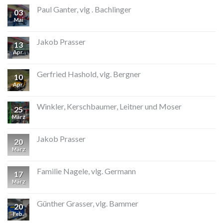
Paul Ganter, vlg . Bachlinger
03
Mai
Jakob Prasser
13
Apr.
Gerfried Hashold, vlg. Bergner
10
Apr.
Winkler, Kerschbaumer, Leitner und Moser
25
März
Jakob Prasser
20
März
Familie Nagele, vlg. Germann
17
März
Günther Grasser, vlg. Bammer
20
Feb.