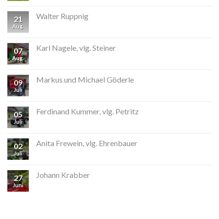
Walter Ruppnig
21
Aug.
Karl Nagele, vlg. Steiner
07
Aug.
Markus und Michael Göderle
09
Juli
Ferdinand Kummer, vlg. Petritz
05
Juli
Anita Frewein, vlg. Ehrenbauer
02
Juli
Johann Krabber
27
Juni