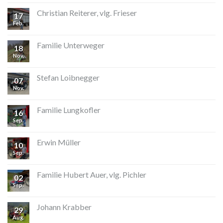
Christian Reiterer, vlg. Frieser
17
Feb.
Familie Unterweger
18
Nov.
Stefan Loibnegger
07
Nov.
Familie Lungkofler
16
Sep.
Erwin Müller
10
Sep.
Familie Hubert Auer, vlg. Pichler
02
Sep.
Johann Krabber
29
Aug.