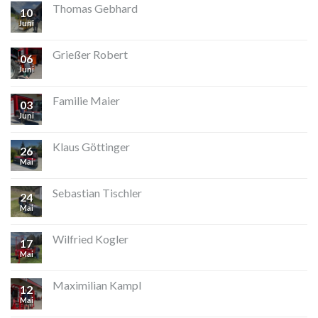
Thomas Gebhard
10
Juni
Grießer Robert
06
Juni
Familie Maier
03
Juni
Klaus Göttinger
26
Mai
Sebastian Tischler
24
Mai
Wilfried Kogler
17
Mai
Maximilian Kampl
12
Mai