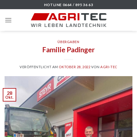
Skip
HOTLINE 0664 / 895 36 63
to
content
ÜBERGABEN
Familie Padinger
VERÖFFENTLICHT AM
OKTOBER 28, 2022
VON
AGRI-TEC
28
Okt.