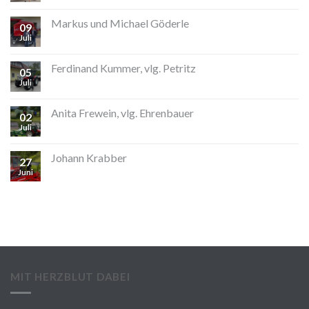
Markus und Michael Göderle
09
Juli
Ferdinand Kummer, vlg. Petritz
05
Juli
Anita Frewein, vlg. Ehrenbauer
02
Juli
Johann Krabber
27
Juni
MIT HERZBLUT DABEI