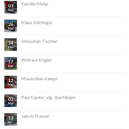
Familie Maier
03
Juni
Klaus Göttinger
26
Mai
Sebastian Tischler
24
Mai
Wilfried Kogler
17
Mai
Maximilian Kampl
12
Mai
Paul Ganter, vlg . Bachlinger
03
Mai
Jakob Prasser
13
Apr.