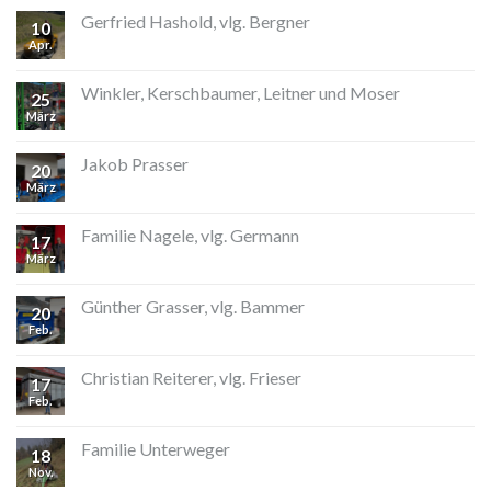
Gerfried Hashold, vlg. Bergner
10
Apr.
Winkler, Kerschbaumer, Leitner und Moser
25
März
Jakob Prasser
20
März
Familie Nagele, vlg. Germann
17
März
Günther Grasser, vlg. Bammer
20
Feb.
Christian Reiterer, vlg. Frieser
17
Feb.
Familie Unterweger
18
Nov.