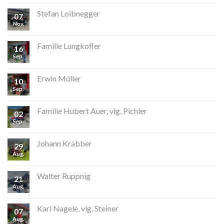
Stefan Loibnegger
07
Nov.
Familie Lungkofler
16
Sep.
Erwin Müller
10
Sep.
Familie Hubert Auer, vlg. Pichler
02
Sep.
Johann Krabber
29
Aug.
Walter Ruppnig
21
Aug.
Karl Nagele, vlg. Steiner
07
Aug.