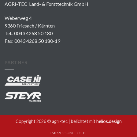
AGRI-TEC Land- & Forsttechnik GmbH
Weberweg 4
9360 Friesach / Kärnten
Tel.:
0043 4268 50 180
Fax: 0043 4268 50 180-19
PARTNER
Copyright 2026 © agri-tec |
belichtet mit
helios.design
IMPRESSUM
JOBS