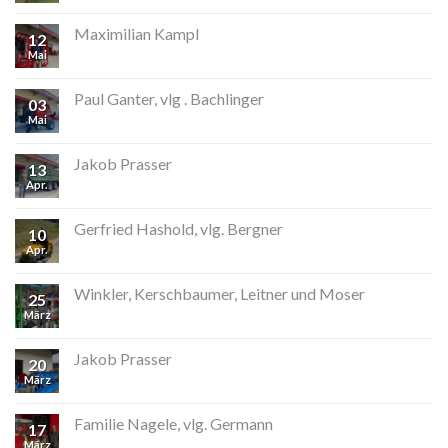
Maximilian Kampl
12
Mai
Paul Ganter, vlg . Bachlinger
03
Mai
Jakob Prasser
13
Apr.
Gerfried Hashold, vlg. Bergner
10
Apr.
Winkler, Kerschbaumer, Leitner und Moser
25
März
Jakob Prasser
20
März
Familie Nagele, vlg. Germann
17
März