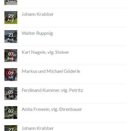
Sep.
Johann Krabber
29
Aug.
Walter Ruppnig
21
Aug.
Karl Nagele, vlg. Steiner
07
Aug.
Markus und Michael Göderle
09
Juli
Ferdinand Kummer, vlg. Petritz
05
Juli
Anita Frewein, vlg. Ehrenbauer
02
Juli
Johann Krabber
27