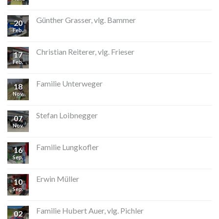
Günther Grasser, vlg. Bammer
20
Feb.
Christian Reiterer, vlg. Frieser
17
Feb.
Familie Unterweger
18
Nov.
Stefan Loibnegger
07
Nov.
Familie Lungkofler
16
Sep.
Erwin Müller
10
Sep.
Familie Hubert Auer, vlg. Pichler
02