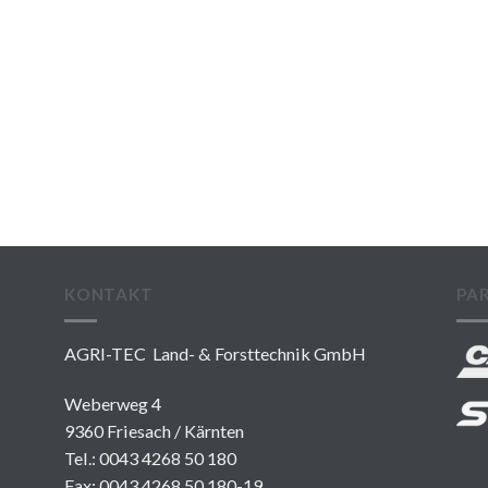
KONTAKT
PA
AGRI-TEC Land- & Forsttechnik GmbH
Weberweg 4
9360 Friesach / Kärnten
Tel.:
0043 4268 50 180
Fax: 0043 4268 50 180-19