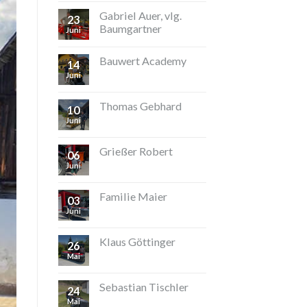
Gabriel Auer, vlg.
23
Baumgartner
Juni
Bauwert Academy
14
Juni
Thomas Gebhard
10
Juni
Grießer Robert
06
Juni
Familie Maier
03
Juni
Klaus Göttinger
26
Mai
Sebastian Tischler
24
Mai