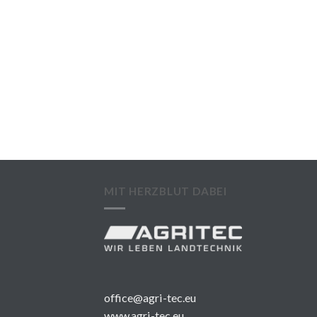
MIT HERZBLUT DABEI
office@agri-tec.eu
www.agri-tec.eu