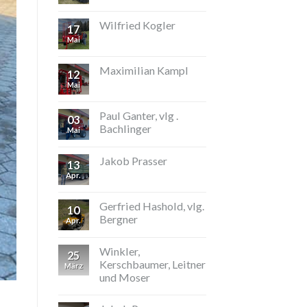
Wilfried Kogler
17
Mai
Maximilian Kampl
12
Mai
Paul Ganter, vlg .
03
Bachlinger
Mai
Jakob Prasser
13
Apr.
Gerfried Hashold, vlg.
10
Bergner
Apr.
Winkler,
25
Kerschbaumer, Leitner
März
und Moser