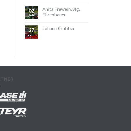
Anita Frewein, vlg.
02
Ehrenbauer
Juli
Johann Krabber
27
Juni
RTNER