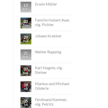
Erwin Müller
10
Sep.
Familie Hubert Auer,
02
vlg. Pichler
Sep.
Johann Krabber
29
Aug.
Walter Ruppnig
21
Aug.
Karl Nagele, vlg.
07
Steiner
Aug.
Markus und Michael
09
Göderle
Juli
Ferdinand Kummer,
05
vlg. Petritz
Juli