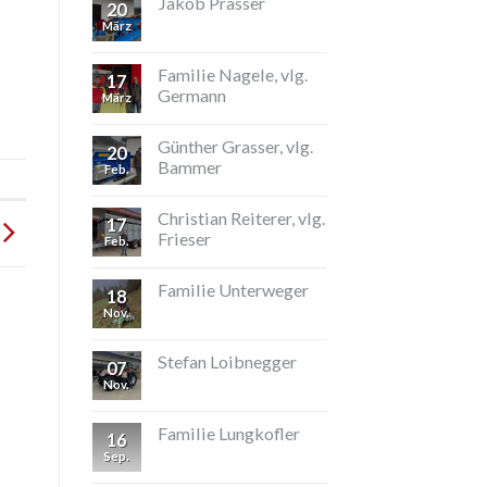
Jakob Prasser
20
März
Familie Nagele, vlg.
17
Germann
März
Günther Grasser, vlg.
20
Bammer
Feb.
Christian Reiterer, vlg.
17
Frieser
Feb.
Familie Unterweger
18
Nov.
Stefan Loibnegger
07
Nov.
Familie Lungkofler
16
Sep.