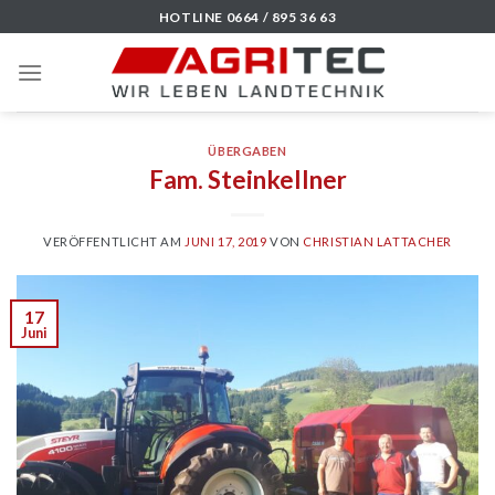
Skip
HOTLINE 0664 / 895 36 63
to
content
ÜBERGABEN
Fam. Steinkellner
VERÖFFENTLICHT AM
JUNI 17, 2019
VON
CHRISTIAN LATTACHER
17
Juni