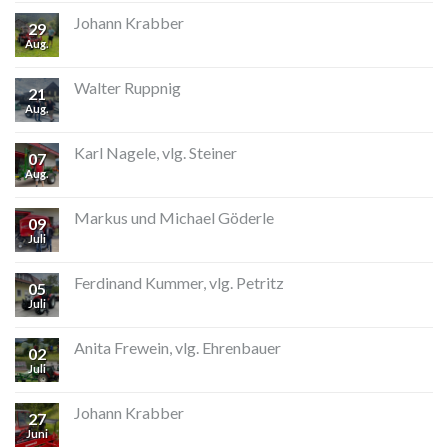
Johann Krabber
29
Aug.
Walter Ruppnig
21
Aug.
Karl Nagele, vlg. Steiner
07
Aug.
Markus und Michael Göderle
09
Juli
Ferdinand Kummer, vlg. Petritz
05
Juli
Anita Frewein, vlg. Ehrenbauer
02
Juli
Johann Krabber
27
Juni