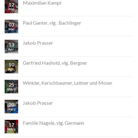
Maximilian Kampl
12
Mai
Paul Ganter, vlg . Bachlinger
03
Mai
Jakob Prasser
13
Apr.
Gerfried Hashold, vlg. Bergner
10
Apr.
Winkler, Kerschbaumer, Leitner und Moser
25
März
Jakob Prasser
20
März
Familie Nagele, vlg. Germann
17
März