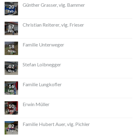
Günther Grasser, vlg. Bammer
20
Feb.
Christian Reiterer, vlg. Frieser
17
Feb.
Familie Unterweger
18
Nov.
Stefan Loibnegger
07
Nov.
Familie Lungkofler
16
Sep.
Erwin Müller
10
Sep.
Familie Hubert Auer, vlg. Pichler
02
Sep.