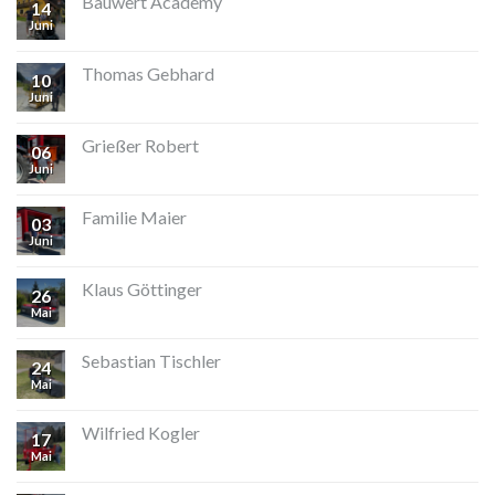
Bauwert Academy
14
Juni
Thomas Gebhard
10
Juni
Grießer Robert
06
Juni
Familie Maier
03
Juni
Klaus Göttinger
26
Mai
Sebastian Tischler
24
Mai
Wilfried Kogler
17
Mai