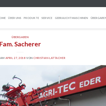
OME
ÜBER UNS
PRODUKTE
SERVICE
GEBRAUCHTMASCHINEN
ÜBERGABE
ÜBERGABEN
Fam. Sacherer
 AM
APRIL 27, 2018
VON
CHRISTIAN LATTACHER