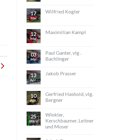
Wilfried Kogler
17
Mai
Maximilian Kampl
12
Mai
Paul Ganter, vlg .
03
Bachlinger
Mai
Jakob Prasser
13
Apr.
Gerfried Hashold, vlg.
10
Bergner
Apr.
Winkler,
25
Kerschbaumer, Leitner
März
und Moser