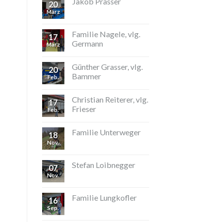
Jakob Prasser
20
März
Familie Nagele, vlg.
17
Germann
März
Günther Grasser, vlg.
20
Bammer
Feb.
Christian Reiterer, vlg.
17
Frieser
Feb.
Familie Unterweger
18
Nov.
Stefan Loibnegger
07
Nov.
Familie Lungkofler
16
Sep.