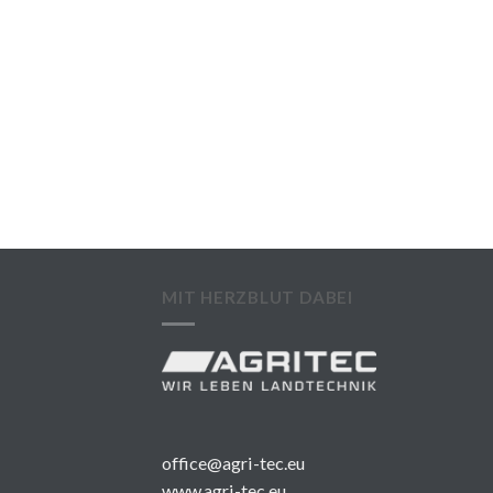
MIT HERZBLUT DABEI
office@agri-tec.eu
www.agri-tec.eu