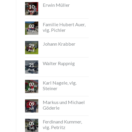
Erwin Müller
10
Sep.
Familie Hubert Auer,
02
vlg. Pichler
Sep.
Johann Krabber
29
Aug.
Walter Ruppnig
21
Aug.
Karl Nagele, vlg.
07
Steiner
Aug.
Markus und Michael
09
Göderle
Juli
Ferdinand Kummer,
05
vlg. Petritz
Juli