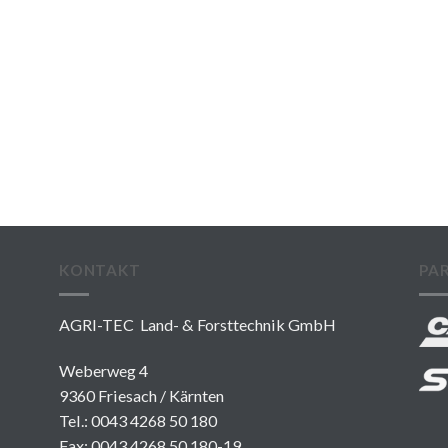
KONTAKT
PA
AGRI-TEC Land- & Forsttechnik GmbH
Weberweg 4
9360 Friesach / Kärnten
Tel.:
0043 4268 50 180
Fax: 0043 4268 50 180-19