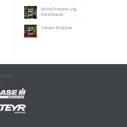
Anita Frewein, vlg.
02
Ehrenbauer
Juli
Johann Krabber
27
Juni
RTNER