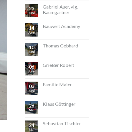
Gabriel Auer, vlg.
23
Baumgartner
Juni
Bauwert Academy
14
Juni
Thomas Gebhard
10
Juni
Grießer Robert
06
Juni
Familie Maier
03
Juni
Klaus Göttinger
26
Mai
Sebastian Tischler
24
Mai