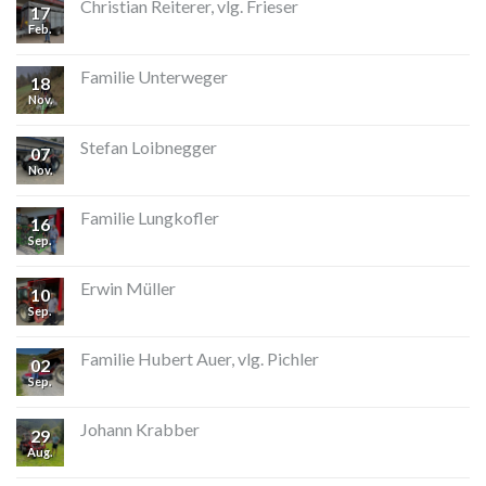
Christian Reiterer, vlg. Frieser
17
Feb.
Familie Unterweger
18
Nov.
Stefan Loibnegger
07
Nov.
Familie Lungkofler
16
Sep.
Erwin Müller
10
Sep.
Familie Hubert Auer, vlg. Pichler
02
Sep.
Johann Krabber
29
Aug.