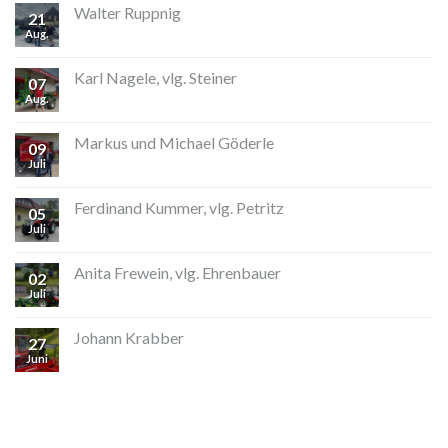
Walter Ruppnig
21
Aug.
Karl Nagele, vlg. Steiner
07
Aug.
Markus und Michael Göderle
09
Juli
Ferdinand Kummer, vlg. Petritz
05
Juli
Anita Frewein, vlg. Ehrenbauer
02
Juli
Johann Krabber
27
Juni