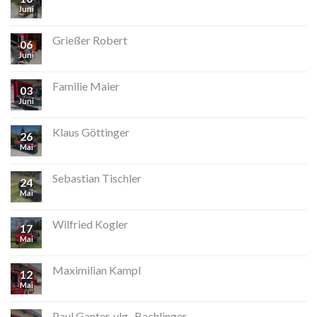
Juni
Grießer Robert
06
Juni
Familie Maier
03
Juni
Klaus Göttinger
26
Mai
Sebastian Tischler
24
Mai
Wilfried Kogler
17
Mai
Maximilian Kampl
12
Mai
Paul Ganter, vlg . Bachlinger