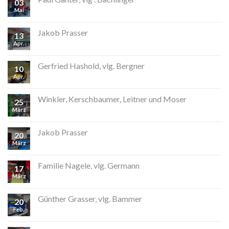
03
Mai
Jakob Prasser
13
Apr.
Gerfried Hashold, vlg. Bergner
10
Apr.
Winkler, Kerschbaumer, Leitner und Moser
25
März
Jakob Prasser
20
März
Familie Nagele, vlg. Germann
17
März
Günther Grasser, vlg. Bammer
20
Feb.