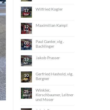
Wilfried Kogler
17
Mai
Maximilian Kampl
12
Mai
Paul Ganter, vlg .
03
Bachlinger
Mai
Jakob Prasser
13
Apr.
Gerfried Hashold, vlg.
10
Bergner
Apr.
Winkler,
25
Kerschbaumer, Leitner
März
und Moser