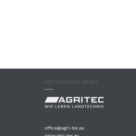
MIT HERZBLUT DABEI
office@agri-tec.eu
www.agri-tec.eu