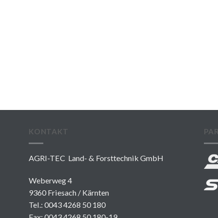
KONTAKT
PA
AGRI-TEC Land- & Forsttechnik GmbH
Weberweg 4
9360 Friesach / Kärnten
Tel.:
0043 4268 50 180
Fax: 0043 4268 50 180-19