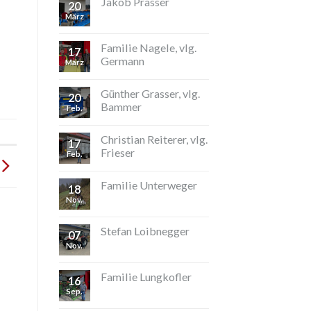
Jakob Prasser
20
März
Familie Nagele, vlg.
17
Germann
März
Günther Grasser, vlg.
20
Bammer
Feb.
Christian Reiterer, vlg.
17
Frieser
Feb.
Familie Unterweger
18
Nov.
Stefan Loibnegger
07
Nov.
Familie Lungkofler
16
Sep.