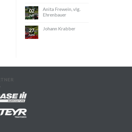
Anita Frewein, vlg.
02
Ehrenbauer
Juli
Johann Krabber
27
Juni
RTNER