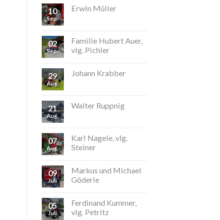
Erwin Müller
10
Sep.
Familie Hubert Auer,
02
vlg. Pichler
Sep.
Johann Krabber
29
Aug.
Walter Ruppnig
21
Aug.
Karl Nagele, vlg.
07
Steiner
Aug.
Markus und Michael
09
Göderle
Juli
Ferdinand Kummer,
05
vlg. Petritz
Juli