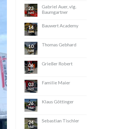
Gabriel Auer, vlg.
23
Baumgartner
Juni
Bauwert Academy
14
Juni
Thomas Gebhard
10
Juni
Grießer Robert
06
Juni
Familie Maier
03
Juni
Klaus Göttinger
26
Mai
Sebastian Tischler
24
Mai