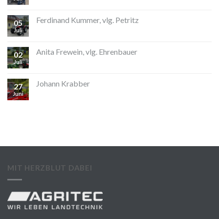
Ferdinand Kummer, vlg. Petritz
05
Juli
Anita Frewein, vlg. Ehrenbauer
02
Juli
Johann Krabber
27
Juni
MIT HERZBLUT DABEI