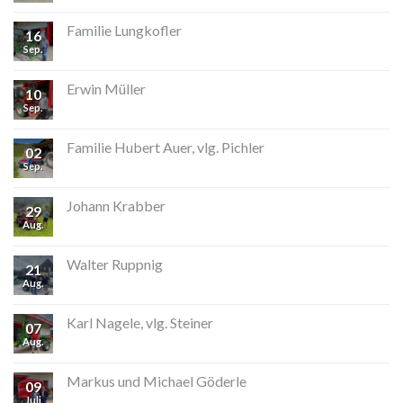
Familie Lungkofler
16
Sep.
Erwin Müller
10
Sep.
Familie Hubert Auer, vlg. Pichler
02
Sep.
Johann Krabber
29
Aug.
Walter Ruppnig
21
Aug.
Karl Nagele, vlg. Steiner
07
Aug.
Markus und Michael Göderle
09
Juli