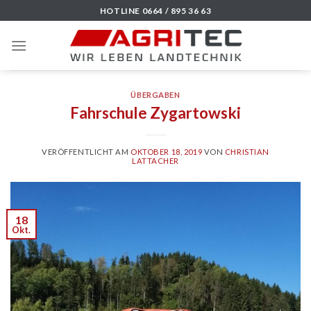
Skip
HOTLINE 0664 / 895 36 63
to
content
ÜBERGABEN
Fahrschule Zygartowski
VERÖFFENTLICHT AM
OKTOBER 18, 2019
VON
CHRISTIAN
LATTACHER
18
Okt.