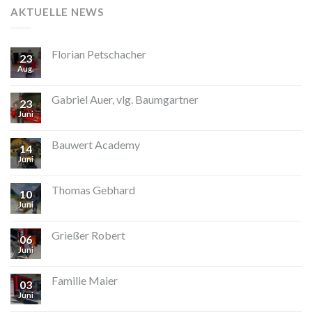
AKTUELLE NEWS
Florian Petschacher
23
Aug.
Gabriel Auer, vlg. Baumgartner
23
Juni
Bauwert Academy
14
Juni
Thomas Gebhard
10
Juni
Grießer Robert
06
Juni
Familie Maier
03
Juni