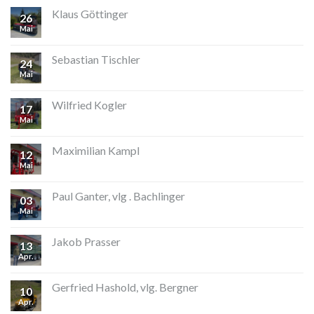
Klaus Göttinger
26
Mai
Sebastian Tischler
24
Mai
Wilfried Kogler
17
Mai
Maximilian Kampl
12
Mai
Paul Ganter, vlg . Bachlinger
03
Mai
Jakob Prasser
13
Apr.
Gerfried Hashold, vlg. Bergner
10
Apr.