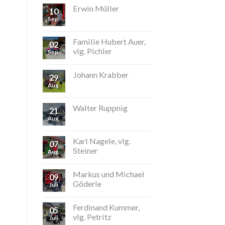
Erwin Müller
10
Sep.
Familie Hubert Auer,
02
vlg. Pichler
Sep.
Johann Krabber
29
Aug.
Walter Ruppnig
21
Aug.
Karl Nagele, vlg.
07
Steiner
Aug.
Markus und Michael
09
Göderle
Juli
Ferdinand Kummer,
05
vlg. Petritz
Juli