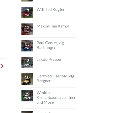
Wilfried Kogler
17
Mai
Maximilian Kampl
12
Mai
Paul Ganter, vlg .
03
Bachlinger
Mai
Jakob Prasser
13
Apr.
Gerfried Hashold, vlg.
10
Bergner
Apr.
Winkler,
25
Kerschbaumer, Leitner
März
und Moser