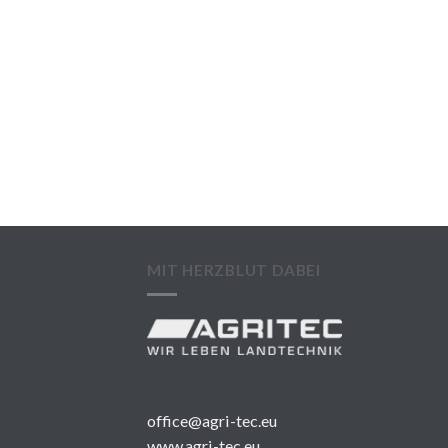
MIT HERZBLUT DABEI
office@agri-tec.eu
www.agri-tec.eu