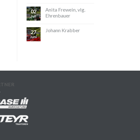
Anita Frewein, vlg.
02
Ehrenbauer
Juli
Johann Krabber
27
Juni
RTNER