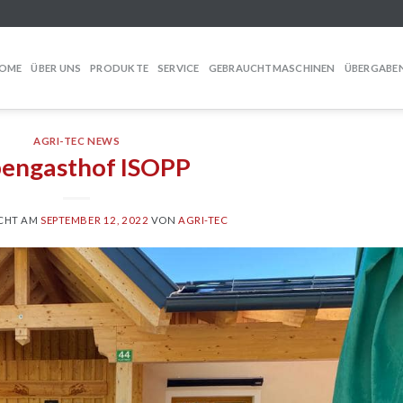
OME
ÜBER UNS
PRODUKTE
SERVICE
GEBRAUCHTMASCHINEN
ÜBERGABE
AGRI-TEC NEWS
pengasthof ISOPP
CHT AM
SEPTEMBER 12, 2022
VON
AGRI-TEC