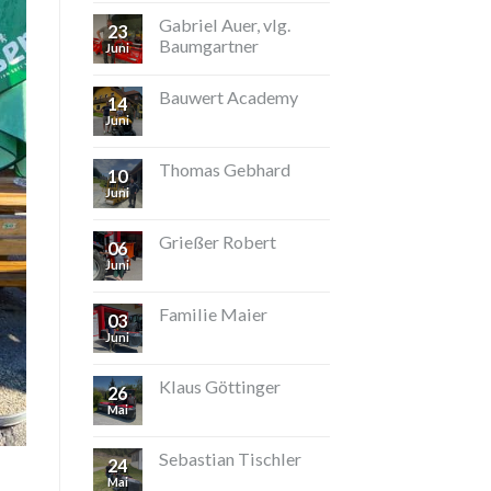
Gabriel Auer, vlg.
23
Baumgartner
Juni
Bauwert Academy
14
Juni
Thomas Gebhard
10
Juni
Grießer Robert
06
Juni
Familie Maier
03
Juni
Klaus Göttinger
26
Mai
Sebastian Tischler
24
Mai