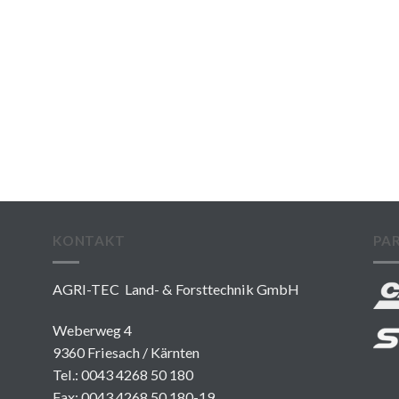
KONTAKT
PA
AGRI-TEC Land- & Forsttechnik GmbH
Weberweg 4
9360 Friesach / Kärnten
Tel.:
0043 4268 50 180
Fax: 0043 4268 50 180-19