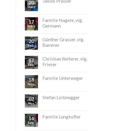
Jakob Prasser
20
März
Familie Nagele, vlg.
17
Germann
März
Günther Grasser, vlg.
20
Bammer
Feb.
Christian Reiterer, vlg.
17
Frieser
Feb.
Familie Unterweger
18
Nov.
Stefan Loibnegger
07
Nov.
Familie Lungkofler
16
Sep.