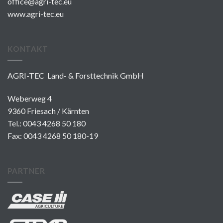
office@agri-tec.eu
www.agri-tec.eu
KONTAKT
AGRI-TEC Land- & Forsttechnik GmbH
Weberweg 4
9360 Friesach / Kärnten
Tel.:
0043 4268 50 180
Fax: 0043 4268 50 180-19
PARTNER