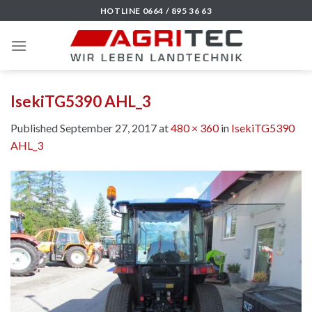
Skip
HOTLINE 0664 / 895 36 63
to
content
IsekiTG5390 AHL_3
Published
September 27, 2017
at
480 × 360
in
IsekiTG5390
AHL_3