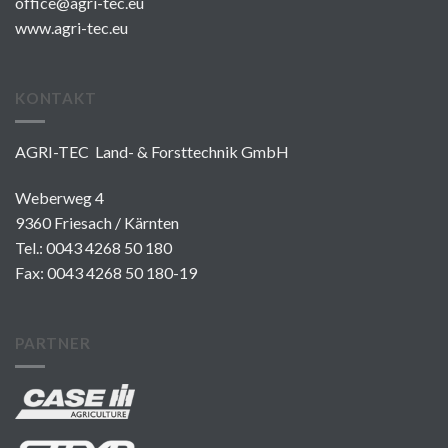
office@agri-tec.eu
www.agri-tec.eu
KONTAKT
AGRI-TEC Land- & Forsttechnik GmbH
Weberweg 4
9360 Friesach / Kärnten
Tel.:
0043 4268 50 180
Fax: 0043 4268 50 180-19
PARTNER