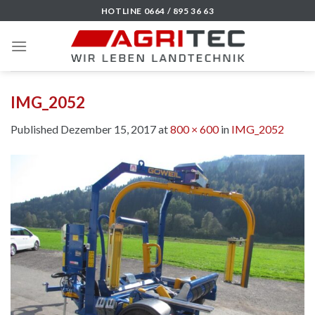
Skip
HOTLINE 0664 / 895 36 63
to
content
IMG_2052
Published
Dezember 15, 2017
at
800 × 600
in
IMG_2052