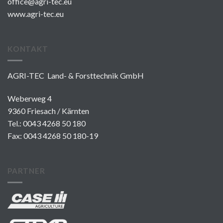
office@agri-tec.eu
www.agri-tec.eu
KONTAKT
AGRI-TEC Land- & Forsttechnik GmbH
Weberweg 4
9360 Friesach / Kärnten
Tel.:
0043 4268 50 180
Fax: 0043 4268 50 180-19
PARTNER