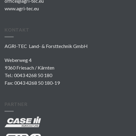
office@agri-tec.eu
www.agri-tec.eu
KONTAKT
AGRI-TEC Land- & Forsttechnik GmbH
Weberweg 4
9360 Friesach / Kärnten
Tel.:
0043 4268 50 180
Fax: 0043 4268 50 180-19
PARTNER