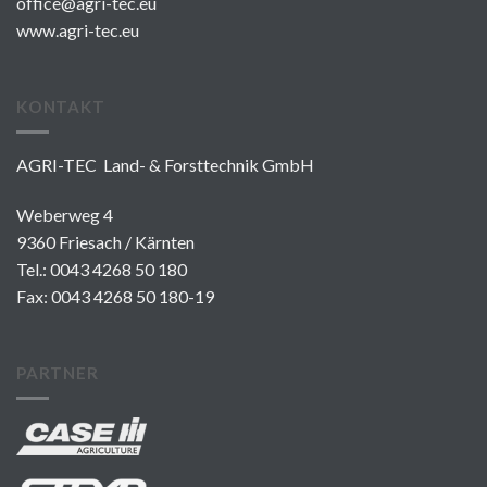
office@agri-tec.eu
www.agri-tec.eu
KONTAKT
AGRI-TEC Land- & Forsttechnik GmbH
Weberweg 4
9360 Friesach / Kärnten
Tel.:
0043 4268 50 180
Fax: 0043 4268 50 180-19
PARTNER