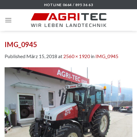
Skip
HOTLINE 0664 / 895 36 63
to
content
IMG_0945
Published
März 15, 2018
at
2560 × 1920
in
IMG_0945