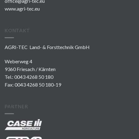
office@agri-tec.eu
www.agri-tec.eu
KONTAKT
AGRI-TEC Land- & Forsttechnik GmbH
Weberweg 4
9360 Friesach / Kärnten
Tel.:
0043 4268 50 180
Fax: 0043 4268 50 180-19
PARTNER