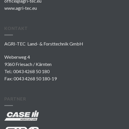
office@agri-tec.eu
www.agri-tec.eu
KONTAKT
AGRI-TEC Land- & Forsttechnik GmbH
Weberweg 4
9360 Friesach / Kärnten
Tel.:
0043 4268 50 180
Fax: 0043 4268 50 180-19
PARTNER