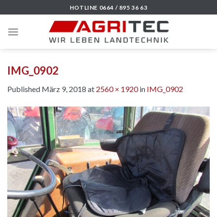
Skip
HOTLINE 0664 / 895 36 63
to
content
IMG_0902
Published
März 9, 2018
at
2560 × 1920
in
IMG_0902