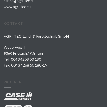
office@agri-tec.eu
www.agri-tec.eu
KONTAKT
AGRI-TEC Land- & Forsttechnik GmbH
Weberweg 4
9360 Friesach / Kärnten
Tel.:
0043 4268 50 180
Fax: 0043 4268 50 180-19
PARTNER