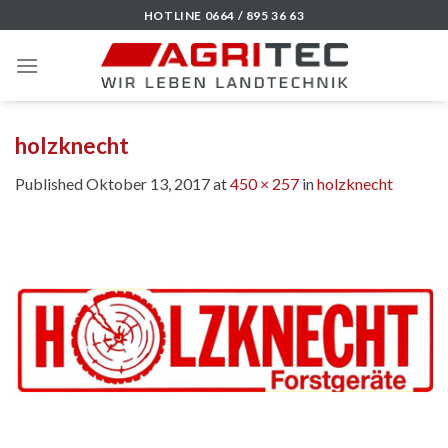
Skip
HOTLINE 0664 / 895 36 63
to
content
holzknecht
Published
Oktober 13, 2017
at
450 × 257
in
holzknecht