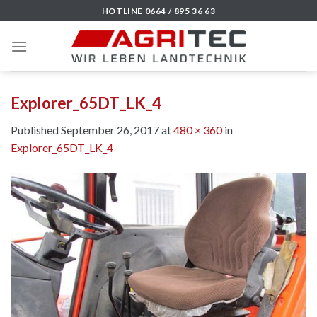
Skip
HOTLINE 0664 / 895 36 63
to
content
Explorer_65DT_LK_4
Published
September 26, 2017
at
480 × 360
in
Explorer_65DT_LK_4