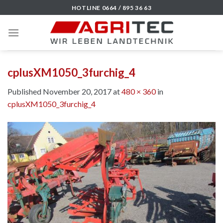
Skip
HOTLINE 0664 / 895 36 63
to
content
cplusXM1050_3furchig_4
Published
November 20, 2017
at
480 × 360
in
cplusXM1050_3furchig_4