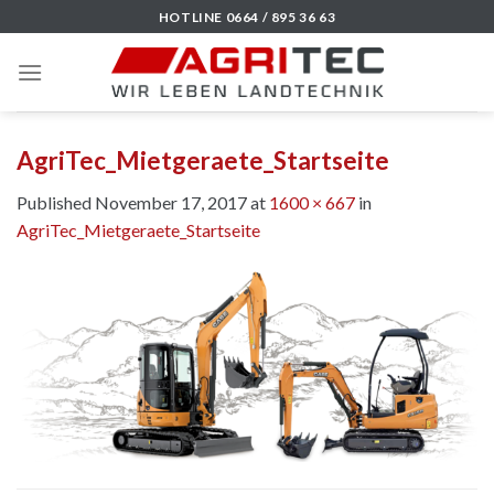
Skip
HOTLINE 0664 / 895 36 63
to
content
AgriTec_Mietgeraete_Startseite
Published
November 17, 2017
at
1600 × 667
in
AgriTec_Mietgeraete_Startseite