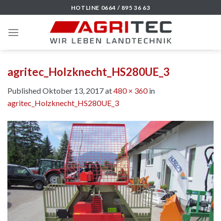
Skip
HOTLINE 0664 / 895 36 63
to
content
agritec_Holzknecht_HS280UE_3
Published
Oktober 13, 2017
at
480 × 360
in
agritec_Holzknecht_HS280UE_3