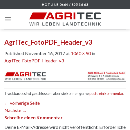
Skip
HOTLINE 0664 / 895 36 63
to
content
AgriTec_FotoPDF_Header_v3
Published
November 16, 2017
at
1060 × 90
in
AgriTec_FotoPDF_Header_v3
Trackbacks sind geschlossen, aber sie können gerne
poste ein kommentar
.
←
vorherige Seite
Nächste
→
Schreibe einen Kommentar
Deine E-Mail-Adresse wird nicht veröffentlicht.
Erforderliche