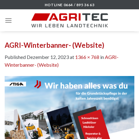
Skip
HOTLINE 0664 / 895 36 63
to
content
AGRI-Winterbanner- (Website)
Published
Dezember 12, 2023
at
1366 × 768
in
AGRI-
Winterbanner- (Website)