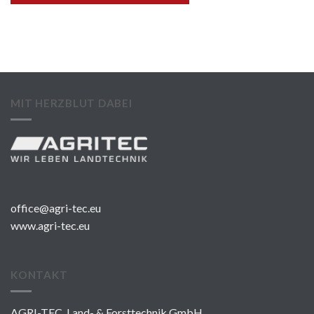
MIT HERZBLUT DABEI
office@agri-tec.eu
www.agri-tec.eu
KONTAKT
AGRI-TEC Land- & Forsttechnik GmbH