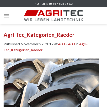
Skip
HOTLINE 0664 / 895 36 63
to
content
Agri-Tec_Kategorien_Raeder
Published
November 27, 2017
at
400 × 400
in
Agri-
Tec_Kategorien_Raeder