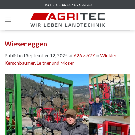
Skip
HOTLINE 0664 / 895 36 63
to
content
Wieseneggen
Published
September 12, 2025
at
626 × 627
in
Winkler,
Kerschbaumer, Leitner und Moser