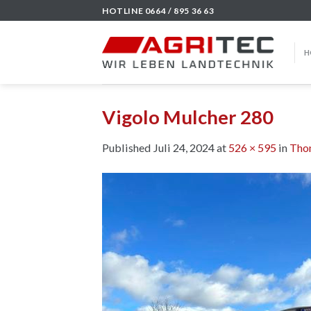
Skip
HOTLINE 0664 / 895 36 63
to
content
H
Vigolo Mulcher 280
Published
Juli 24, 2024
at
526 × 595
in
Tho