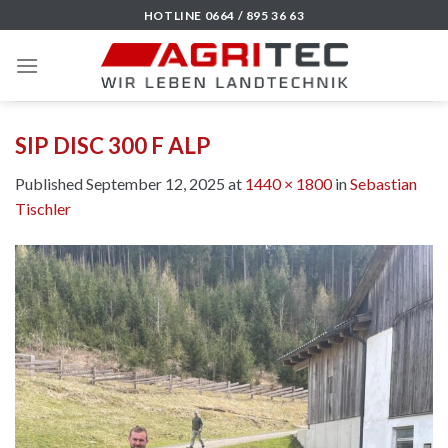
Skip
HOTLINE 0664 / 895 36 63
to
content
SIP DISC 300 F ALP
Published
September 12, 2025
at
1440 × 1800
in
Sebastian
Tischler