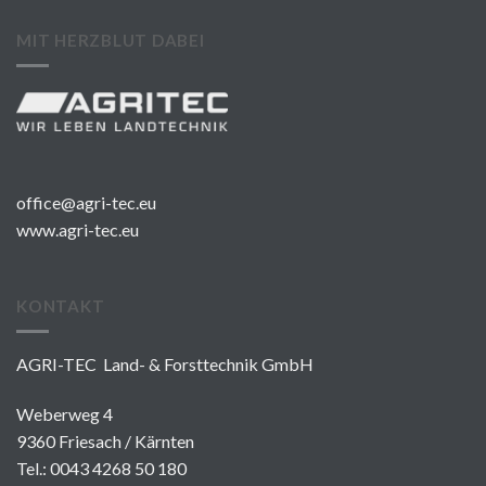
MIT HERZBLUT DABEI
office@agri-tec.eu
www.agri-tec.eu
KONTAKT
AGRI-TEC Land- & Forsttechnik GmbH
Weberweg 4
9360 Friesach / Kärnten
Tel.:
0043 4268 50 180