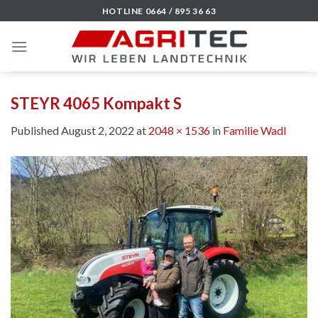
Skip
HOTLINE 0664 / 895 36 63
to
content
STEYR 4065 Kompakt S
Published
August 2, 2022
at
2048 × 1536
in
Familie Wadl