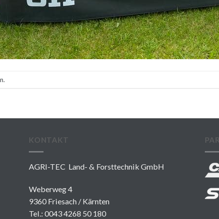
n.
KONTAKT
PA
AGRI-TEC Land- & Forsttechnik GmbH
Weberweg 4
9360 Friesach / Kärnten
Tel.:
0043 4268 50 180