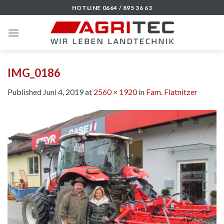
Skip
HOTLINE 0664 / 895 36 63
to
content
IMG_0186
Published
Juni 4, 2019
at
2560 × 1920
in
Fam. Flatnitzer