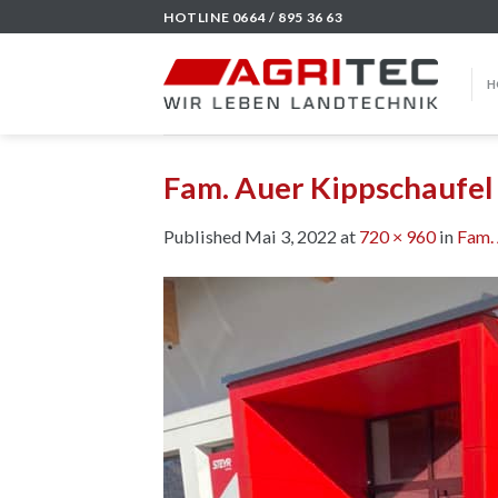
Skip
HOTLINE 0664 / 895 36 63
to
content
H
Fam. Auer Kippschaufel
Published
Mai 3, 2022
at
720 × 960
in
Fam.