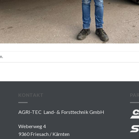
n.
KONTAKT
PA
AGRI-TEC Land- & Forsttechnik GmbH
Weberweg 4
9360 Friesach / Kärnten