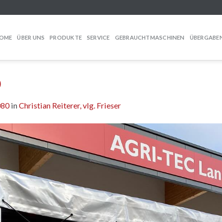
OME
ÜBER UNS
PRODUKTE
SERVICE
GEBRAUCHTMASCHINEN
ÜBERGABE
0
080
in
Christian Reiterer, vlg. Frieser