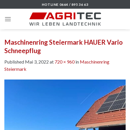
Skip
HOTLINE 0664 / 895 36 63
to
content
Maschinenring Steiermark HAUER Vario
Schneepflug
Published
Mai 3, 2022
at
720 × 960
in
Maschinenring
Steiermark